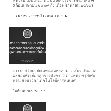
หนังสือ ปีงบประมาณ ๒๕๖๙ ประจำไตรมาสที่ ๓
(เดือนเมษายน ๒๕๖๙ ถึง เดือนมิถุนายน ๒๕๖๙)
13-07-69-รายงานไตรมาส 3 เมย.-�
ประกาศวิทยาลัยเทคนิคนครลำปาง เรื่อง ประกาศ
ผลสอบคัดเลือกลูกจ้างชั่วคราว ตำแหน่ง ครูพิเศษ
สอน สาขาวิชาเทคโนโลยีสารสนเทศ
ไฟล์แนบ :02-29-05-69