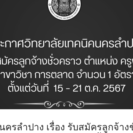
รลำปาง เรื่อง รับสมัครลูกจ้างช