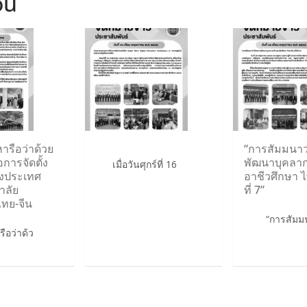
ou
ารือว่าด้วย
“การสัมมนาว
การจัดตั้ง
พัฒนาบุคลา
เมื่อวันศุกร์ที่ 16
างประเทศ
อาชีวศึกษา ไ
าลัย
ที่ 7”
ไทย-จีน
“การสัมมนา
ือว่าด้ว