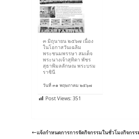
๓ มิถุนายน ๒๕๖๗ เนื่อง
ในโอกาสวันเฉลิม
พระชนมพรรษา สมเด็จ
พระนางเจ้าสุทิดา พัชร
สุธาพิมลลักษณ พระบรม
ราชินี
วันที่ ๓๑ พฤษภาคม ๒๕๖๗
Post Views:
351
แจ้งกำหนดการการจัดกิจกรรมในชั่วโมงกิจกรรม 