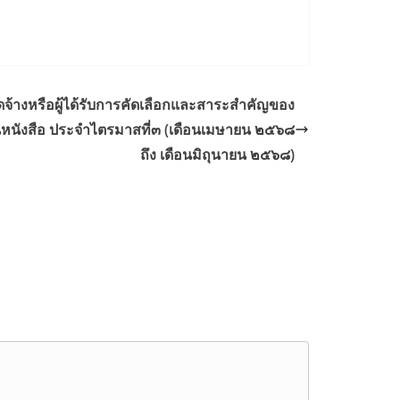
ัดจ้างหรือผู้ได้รับการคัดเลือกและสาระสำคัญของ
นหนังสือ ประจำไตรมาสที่๓ (เดือนเมษายน ๒๕๖๘
ถึง เดือนมิถุนายน ๒๕๖๘)