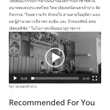
โดยคณะกรรมการดำเนินงานองค์การนักวิชาชีพใน
อนาคตแห่งประเทศไทย วิทยาลัยเทคนิคนครลำปาง จัด
กิจกรรม “ร้อยความรัก ถักทอใจ สานสายใยมุทิตา มอบ
แด่ ผู้อำนวยการธีลาพร คงฉิม และ ป้าทองทัศน์ หล่อ
เลิศฤทธิชัย ” ในโอกาสเกษียณอายุราชการ
ตัว
เล่น
ไฟล์
วิดีโอ
00:00
01:45
#pr
.วท.นครลำปาง
Recommended For You