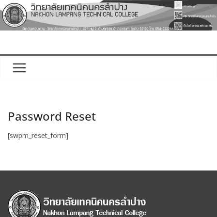
Skip
to
content
Password Reset
[swpm_reset_form]