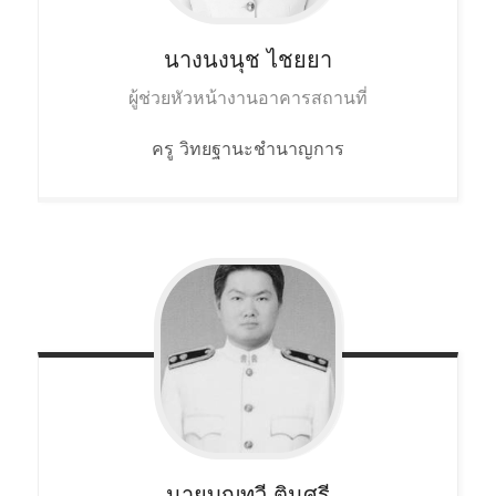
นางนงนุช
ไชยยา
ผู้ช่วยหัวหน้างานอาคารสถานที่
ครู วิทยฐานะชำนาญการ
นายบุญทวี
ตินศรี