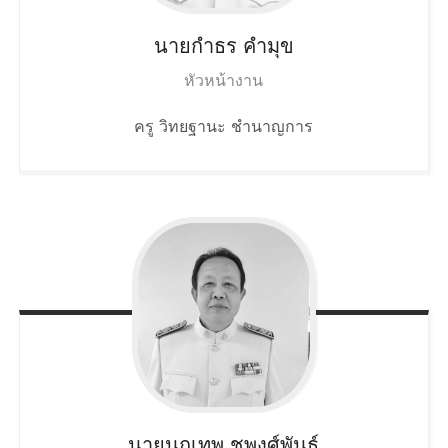
นายกำธร
คำมุข
หัวหน้างาน
ครู วิทยฐานะ ชำนาญการ
นายนฤเทพ
ชูพงศ์พันธุ์